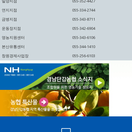
밀양지점
055-352-4427
연지지점
055-334-2744
금병지점
055-343-8711
운동장지점
055-342-6904
영농지원센터
055-343-6106
본산유통센터
055-344-1410
창원경제사업장
055-256-6103